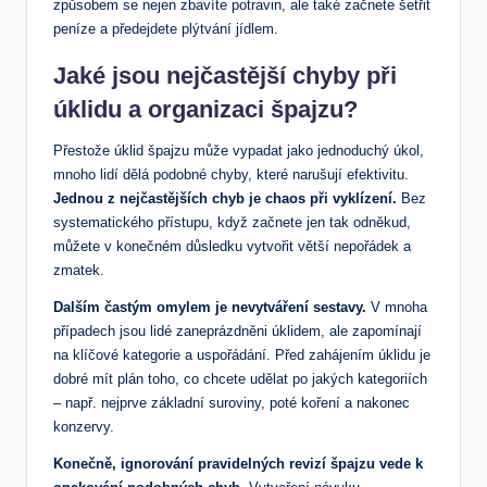
způsobem se nejen zbavíte potravin, ale také začnete šetřit
peníze a předejdete plýtvání jídlem.
Jaké jsou nejčastější chyby při
úklidu a organizaci špajzu?
Přestože úklid špajzu může vypadat jako jednoduchý úkol,
mnoho lidí dělá podobné chyby, které narušují efektivitu.
Jednou z nejčastějších chyb je chaos při vyklízení.
Bez
systematického přístupu, když začnete jen tak odněkud,
můžete v konečném důsledku vytvořit větší nepořádek a
zmatek.
Dalším častým omylem je nevytváření sestavy.
V mnoha
případech jsou lidé zaneprázdněni úklidem, ale zapomínají
na klíčové kategorie a uspořádání. Před zahájením úklidu je
dobré mít plán toho, co chcete udělat po jakých kategoriích
– např. nejprve základní suroviny, poté koření a nakonec
konzervy.
Konečně, ignorování pravidelných revizí špajzu vede k