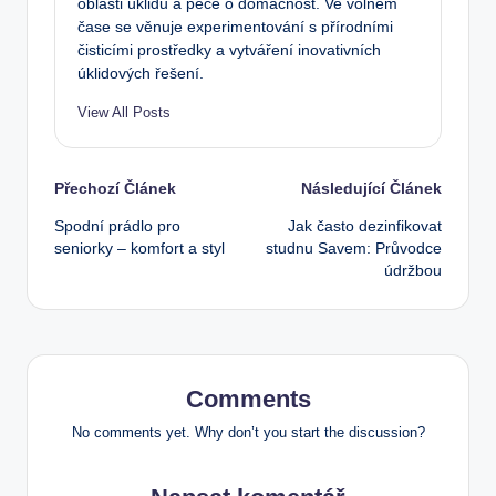
oblasti úklidu a péče o domácnost. Ve volném
čase se věnuje experimentování s přírodními
čisticími prostředky a vytváření inovativních
úklidových řešení.
View All Posts
Post
Přechozí Článek
Následující Článek
Spodní prádlo pro
Jak často dezinfikovat
navigation
seniorky – komfort a styl
studnu Savem: Průvodce
údržbou
Comments
No comments yet. Why don’t you start the discussion?