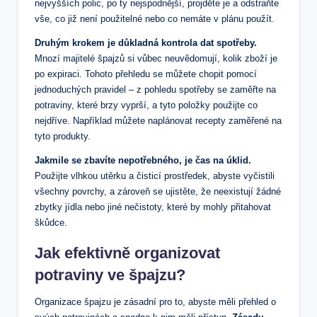
nejvyšších polic, po ty nejspodnější, projděte je a odstraňte
vše, co již není použitelné nebo co nemáte v plánu použít.
Druhým krokem je důkladná kontrola dat spotřeby.
Mnozí majitelé špajzů si vůbec neuvědomují, kolik zboží je
po expiraci. Tohoto přehledu se můžete chopit pomocí
jednoduchých pravidel – z pohledu spotřeby se zaměřte na
potraviny, které brzy vyprší, a tyto položky použijte co
nejdříve. Například můžete naplánovat recepty zaměřené na
tyto produkty.
Jakmile se zbavíte nepotřebného, je čas na úklid.
Použijte vlhkou utěrku a čisticí prostředek, abyste vyčistili
všechny povrchy, a zároveň se ujistěte, že neexistují žádné
zbytky jídla nebo jiné nečistoty, které by mohly přitahovat
škůdce.
Jak efektivně organizovat
potraviny ve špajzu?
Organizace špajzu je zásadní pro to, abyste měli přehled o