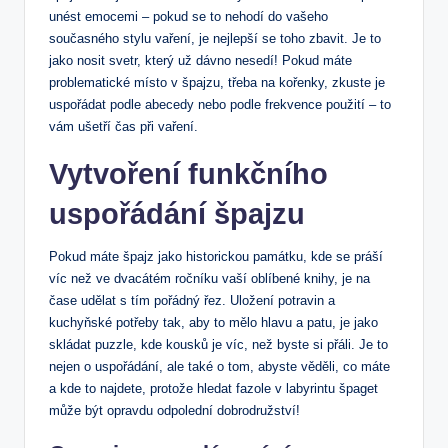
unést emocemi – pokud se to nehodí do vašeho
současného stylu vaření, je nejlepší se toho zbavit. Je to
jako nosit svetr, který už dávno nesedí! Pokud máte
problematické místo v špajzu, třeba na kořenky, zkuste je
uspořádat podle abecedy nebo podle frekvence použití – to
vám ušetří čas při vaření.
Vytvoření funkčního
uspořádání špajzu
Pokud máte špajz jako historickou památku, kde se práší
víc než ve dvacátém ročníku vaší oblíbené knihy, je na
čase udělat s tím pořádný řez. Uložení potravin a
kuchyňské potřeby tak, aby to mělo hlavu a patu, je jako
skládat puzzle, kde kousků je víc, než byste si přáli. Je to
nejen o uspořádání, ale také o tom, abyste věděli, co máte
a kde to najdete, protože hledat fazole v labyrintu špaget
může být opravdu odpolední dobrodružství!