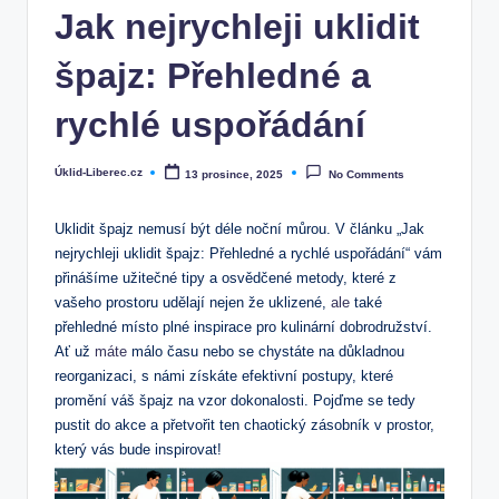
Jak nejrychleji uklidit
špajz: Přehledné a
rychlé uspořádání
Úklid-Liberec.cz
13 prosince, 2025
No Comments
Posted
by
Uklidit špajz nemusí být déle noční můrou. V článku „Jak
nejrychleji uklidit špajz: Přehledné a rychlé uspořádání“ vám
přinášíme užitečné tipy a osvědčené metody, které z
vašeho prostoru udělají nejen že uklizené,
ale
také
přehledné místo plné inspirace pro kulinární dobrodružství.
Ať už
máte
málo času nebo se chystáte na důkladnou
reorganizaci, s námi získáte efektivní postupy, které
promění váš špajz na vzor dokonalosti. Pojďme se tedy
pustit do akce a přetvořit ten chaotický zásobník v prostor,
který vás bude inspirovat!