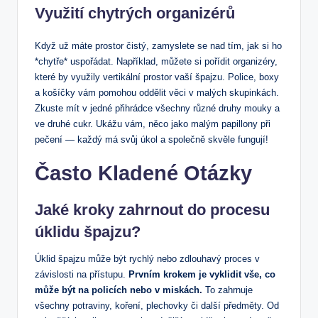
Využití chytrých organizérů
Když už máte prostor čistý, zamyslete se nad tím, jak si ho
*chytře* uspořádat. Například, můžete si pořídit organizéry,
které by využily vertikální prostor vaší špajzu. Police, boxy
a košíčky vám pomohou oddělit věci v malých skupinkách.
Zkuste mít v jedné přihrádce všechny různé druhy mouky a
ve druhé cukr. Ukážu vám, něco jako malým papillony při
pečení — každý má svůj úkol a společně skvěle fungují!
Často Kladené Otázky
Jaké kroky zahrnout do procesu
úklidu špajzu?
Úklid špajzu může být rychlý nebo zdlouhavý proces v
závislosti na přístupu.
Prvním krokem je vyklidit vše, co
může být na policích nebo v miskách.
To zahrnuje
všechny potraviny, koření, plechovky či další předměty. Od