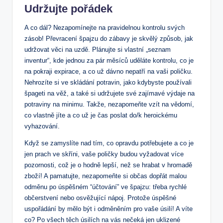
Udržujte pořádek
A co dál? Nezapomínejte na pravidelnou kontrolu svých
zásob! Převracení špajzu do zábavy je skvělý způsob, jak
udržovat věci na uzdě. Plánujte si vlastní „seznam
inventur“, kde jednou za pár měsíců uděláte kontrolu, co je
na pokraji expirace, a co už dávno nepatří na vaši poličku.
Nehrozíte si ve skládání potravin, jako kdybyste používali
špageti na věž, a také si udržujete své zajímavé výdaje na
potraviny na minimu. Takže, nezapomeňte vzít na vědomí,
co vlastně jíte a co už je čas poslat do/k heroickému
vyhazování.
Když se zamyslíte nad tím, co opravdu potřebujete a co je
jen prach ve skříni, vaše poličky budou vyžadovat více
pozornosti, což je o hodně lepší, než se hrabat v hromadě
zboží! A pamatujte, nezapomeňte si občas dopřát malou
odměnu po úspěšném “účtování” ve špajzu: třeba rychlé
občerstvení nebo osvěžující nápoj. Protože úspěšné
uspořádání by mělo být i odměněním pro vaše úsilí! A víte
co? Po všech těch úsilích na vás nečeká jen uklizené