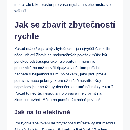
místo, ale také prostor pro vaše mysl a nového mistra ve
vaření!
Jak se zbavit zbytečností
rychle
Pokud máte špajz plný zbytečností, je nejvyšší čas s tím
něco udělat! Zbavit se nadbytečných položek může být
poněkud odstrašující úkol, ale věřte mi, není nic
příjemnějšího než otevřít špajz a vidět tam pořádek.
Začněte s nejjednoduššími položkami, jako jsou prošlé
potraviny nebo pokrmy, které už určitě nesníte. Kdy
naposledy jste použili ty dvanáct let staré náhražky cukru?
Pokud to nevíte, nejsou ani pro vás a měly by jít na
zkompostování. Mějte na paměti, že méně je více!
Jak na to efektivně
Pro rychlé zbavování se zbytečností můžete využít metodu
4 boxů:
Udržet, Darovat, Vyhodit a Pořádat
. Všechny