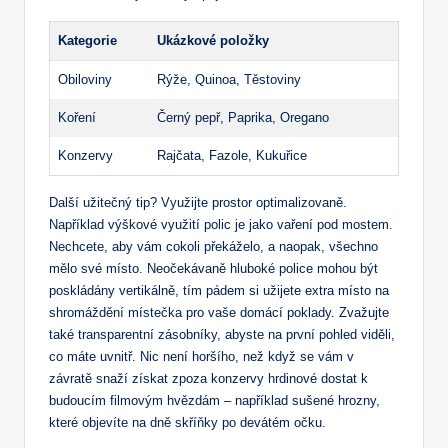
Kategorie
Ukázkové položky
Obiloviny
Rýže, Quinoa, Těstoviny
Koření
Černý pepř, Paprika, Oregano
Konzervy
Rajčata, Fazole, Kukuřice
Další užitečný tip? Využijte prostor optimalizovaně.
Například výškové využití polic je jako vaření pod mostem.
Nechcete, aby vám cokoli překáželo, a naopak, všechno
mělo své místo. Neočekávaně hluboké police mohou být
poskládány vertikálně, tím pádem si užijete extra místo na
shromáždění místečka pro vaše domácí poklady. Zvažujte
také transparentní zásobníky, abyste na první pohled viděli,
co máte uvnitř. Nic není horšího, než když se vám v
závratě snaží získat zpoza konzervy hrdinové dostat k
budoucím filmovým hvězdám – například sušené hrozny,
které objevíte na dně skříňky po devátém očku.