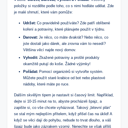
položky si rozdělte podle toho, co s nimi hodláte udělat. Zde
je malé shrnutí, které vám pomůže:
Udržet:
Co pravidelně používáte? Zde patří oblíbené
koření a potraviny, které plánujete použít v týdnu.
Darovat:
Je něco, co máte dvakrát? Nebo něco, co
jste dostali jako dárek, ale zrovna vám to nesedí?
Většina věcí najde nový domov.
Vyhodit:
Zkažené potraviny a prošlé produkty
okamžitě putují do koše. Žádné výjimky!
Pořádat:
Pomocí organizérů si vytvořte systém.
Můžete použít staré krabice od bot nebo plastové
nádoby, které máte po ruce.
Dalším skvělým tipem je nastavit si časový limit. Například,
dejte si 10-15 minut na to, abyste procházeli špajz, a
zapište si, co vše chcete vyházovat. Takový „bitevní plán“
se stal mým nejlepším přítelem, když přišel čas na úklid! A
když se věci dají do pohybu, nebude to trvat dlouho, a váš
špajz bude jako zázrakem vzorný. Nenechte se však příliš