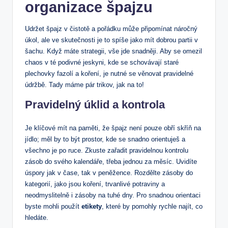
organizace špajzu
Udržet špajz v čistotě a pořádku může připomínat náročný
úkol, ale ve skutečnosti je to spíše jako mít dobrou partii v
šachu. Když máte strategii, vše jde snadněji. Aby se omezil
chaos v té podivné jeskyni, kde se schovávají staré
plechovky fazolí a koření, je nutné se věnovat pravidelné
údržbě. Tady máme pár trikov, jak na to!
Pravidelný úklid a kontrola
Je klíčové mít na paměti, že špajz není pouze obří skříň na
jídlo; měl by to být prostor, kde se snadno orientuješ a
všechno je po ruce. Zkuste zařadit pravidelnou kontrolu
zásob do svého kalendáře, třeba jednou za měsíc. Uvidíte
úspory jak v čase, tak v peněžence. Rozdělte zásoby do
kategorií, jako jsou koření, trvanlivé potraviny a
neodmyslitelně i zásoby na tuhé dny. Pro snadnou orientaci
byste mohli použít
etikety
, které by pomohly rychle najít, co
hledáte.