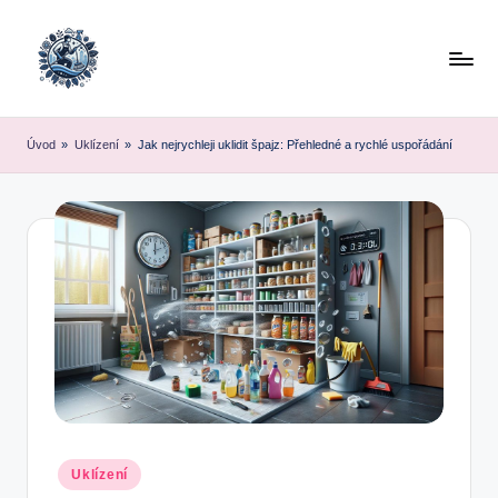
Skip
to
content
Úvod
»
Uklízení
»
Jak nejrychleji uklidit špajz: Přehledné a rychlé uspořádání
Posted
Uklízení
in