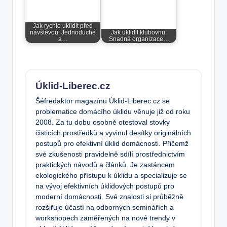
Jak rychle uklidit před
návštěvou: Jednoduché
Jak uklidit klubovnu:
a…
Snadná organizace…
Úklid-Liberec.cz
Šéfredaktor magazínu Úklid-Liberec.cz se
problematice domácího úklidu věnuje již od roku
2008. Za tu dobu osobně otestoval stovky
čisticích prostředků a vyvinul desítky originálních
postupů pro efektivní úklid domácnosti. Přičemž
své zkušenosti pravidelně sdílí prostřednictvím
praktických návodů a článků. Je zastáncem
ekologického přístupu k úklidu a specializuje se
na vývoj efektivních úklidových postupů pro
moderní domácnosti. Své znalosti si průběžně
rozšiřuje účastí na odborných seminářích a
workshopech zaměřených na nové trendy v