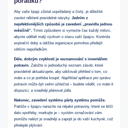
pořádku?
Aby vaše špajz zůstal uspořádaný a čistý, je důležité
zavést některé pravidelné návyky.
Jedním z
nejefektivnějších způsobů je zavedení „pravidla jednou
měsíčně“.
Tímto způsobem si vymezte čas každý měsíc,
abyste udělali malý výzkum o stavu vaší špajzu. Kontrola
expirační doby a údržba organizace pomohou předejít
větším nepořádkům.
Dále, dobrým zvyklostí je seznamování s inventářem
potravin.
Založte si jednoduchý seznam zásob, které
pravidelně aktualizujete, aby udržovali přehled o tom, co
máte a co je potřeba koupit.
Například aplikace pro správu
potravin může být velmi užitečná – budete vědět, co máte k
dispozici, a snadněji plánovat jídla.
Nakonec, zavedení systému párty systému pomůže.
Pakliže v špajzu narazíte na nějaké potraviny, které se blíží
datu spotřeby, markujte je – systém označování vám
pomůže nalézt je snadněji a zapojit je do vaší kuchyně, což
předejde plýtvání.