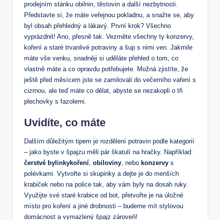
prodejním stánku obilnin, těstovin a další nezbytnosti.
Představte si, že máte veřejnou pokladnu, a snažte se, aby
byl obsah přehledný a lákavý. První krok? Všechno
vyprázdnit! Ano, přesně tak. Vezměte všechny ty konzervy,
koření a staré trvanlivé potraviny a šup s nimi ven. Jakmile
máte vše venku, snadněji si uděláte přehled o tom, co
vlastně máte a co opravdu potřebujete. Možná zjistíte, že
ještě před měsícem jste se zamilovali do večerního vaření s
cizrnou, ale teď máte co dělat, abyste se nezakopli o tři
plechovky s fazolemi.
Uvidíte, co máte
Dalším důležitým tipem je rozdělení potravin podle kategorií
– jako byste v špajzu měli pár škatulí na hračky. Například:
čerstvé bylinkykoření
,
obiloviny
, nebo
konzervy
s
polévkami. Vytvořte si skupinky a dejte je do menších
krabiček nebo na police tak, aby vám byly na dosah ruky.
Využijte své staré krabice od bot, přetvořte je na úložné
místo pro koření a jiné drobnosti – budeme mít stylovou
domácnost a vymazlený špajz zároveň!