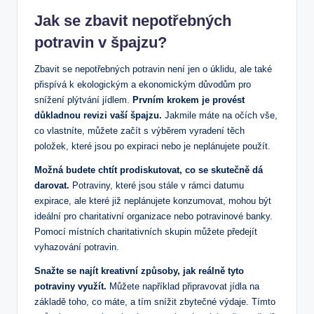
Jak se zbavit nepotřebných
potravin v špajzu?
Zbavit se nepotřebných potravin není jen o úklidu, ale také
přispívá k ekologickým a ekonomickým důvodům pro
snížení plýtvání jídlem.
Prvním krokem je provést
důkladnou revizi vaší špajzu.
Jakmile máte na očích vše,
co vlastníte, můžete začít s výběrem vyradení těch
položek, které jsou po expiraci nebo je neplánujete použít.
Možná budete chtít prodiskutovat, co se skutečně dá
darovat.
Potraviny, které jsou stále v rámci datumu
expirace, ale které již neplánujete konzumovat, mohou být
ideální pro charitativní organizace nebo potravinové banky.
Pomocí místních charitativních skupin můžete předejít
vyhazování potravin.
Snažte se najít kreativní způsoby, jak reálně tyto
potraviny využít.
Můžete například připravovat jídla na
základě toho, co máte, a tím snížit zbytečné výdaje. Tímto