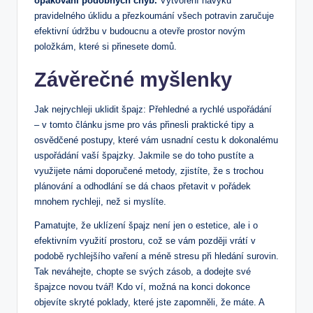
opakování podobných chyb.
Vytvoření návyku
pravidelného úklidu a přezkoumání všech potravin zaručuje
efektivní údržbu v budoucnu a otevře prostor novým
položkám, které si přinesete domů.
Závěrečné myšlenky
Jak nejrychleji uklidit špajz: Přehledné a rychlé uspořádání
– v tomto článku jsme pro vás přinesli praktické tipy a
osvědčené postupy, které vám usnadní cestu k dokonalému
uspořádání vaší špajzky. Jakmile se do toho pustíte a
využijete námi doporučené metody, zjistíte, že s trochou
plánování a odhodlání se dá chaos přetavit v pořádek
mnohem rychleji, než si myslíte.
Pamatujte, že uklízení špajz není jen o estetice, ale i o
efektivním využití prostoru, což se vám později vrátí v
podobě rychlejšího vaření a méně stresu při hledání surovin.
Tak neváhejte, chopte se svých zásob, a dodejte své
špajzce novou tvář! Kdo ví, možná na konci dokonce
objevíte skryté poklady, které jste zapomněli, že máte. A