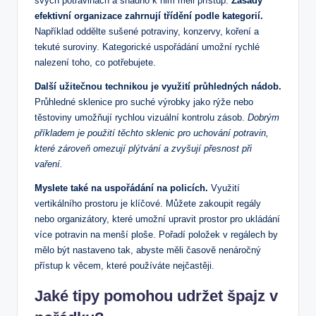
svých potravinách a snadno k nim měli přístup.
Zásady
efektivní organizace zahrnují třídění podle kategorií.
Například oddělte sušené potraviny, konzervy, koření a
tekuté suroviny. Kategorické uspořádání umožní rychlé
nalezení toho, co potřebujete.
Další užitečnou technikou je využití průhledných nádob.
Průhledné sklenice pro suché výrobky jako rýže nebo
těstoviny umožňují rychlou vizuální kontrolu zásob.
Dobrým
příkladem je použití těchto sklenic pro uchování potravin,
které zároveň omezují plýtvání a zvyšují přesnost při
vaření.
Myslete také na uspořádání na policích.
Využití
vertikálního prostoru je klíčové. Můžete zakoupit regály
nebo organizátory, které umožní upravit prostor pro ukládání
více potravin na menší ploše. Pořadí položek v regálech by
mělo být nastaveno tak, abyste měli časově nenáročný
přístup k věcem, které používáte nejčastěji.
Jaké tipy pomohou udržet špajz v