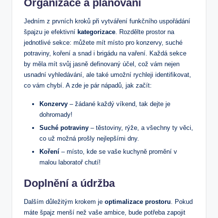
Organizace a plánování
Jedním z prvních kroků při vytváření funkčního uspořádání
špajzu je efektivní
kategorizace
. Rozdělte prostor na
jednotlivé sekce: můžete mít místo pro konzervy, suché
potraviny, koření a snad i brigádu na vaření. Každá sekce
by měla mít svůj jasně definovaný účel, což vám nejen
usnadní vyhledávání, ale také umožní rychleji identifikovat,
co vám chybí. A zde je pár nápadů, jak začít:
Konzervy
– žádané každý víkend, tak dejte je
dohromady!
Suché potraviny
– těstoviny, rýže, a všechny ty věci,
co už možná prošly nejlepšími dny.
Koření
– místo, kde se vaše kuchyně promění v
malou laboratoř chutí!
Doplnění a údržba
Dalším důležitým krokem je
optimalizace prostoru
. Pokud
máte špajz menší než vaše ambice, bude potřeba zapojit