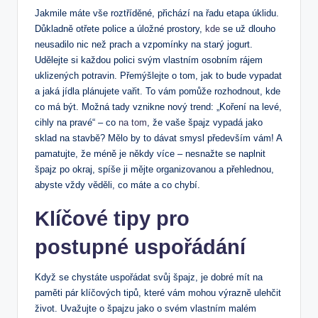
Jakmile máte vše roztříděné, přichází na řadu etapa úklidu.
Důkladně otřete police a úložné prostory,
kde
se už dlouho
neusadilo nic než prach a vzpomínky na starý jogurt.
Udělejte si každou polici svým vlastním osobním rájem
uklizených potravin. Přemýšlejte o tom, jak to bude vypadat
a jaká jídla plánujete vařit. To vám pomůže rozhodnout, kde
co má být. Možná tady vznikne nový trend: „Koření na levé,
cihly na pravé“ – co
na tom
, že vaše špajz vypadá jako
sklad na stavbě? Mělo by to dávat smysl především vám! A
pamatujte, že méně je někdy více – nesnažte se naplnit
špajz po okraj, spíše ji mějte organizovanou a přehlednou,
abyste vždy věděli, co máte a co chybí.
Klíčové tipy pro
postupné uspořádání
Když se chystáte uspořádat svůj špajz, je dobré mít na
paměti pár klíčových tipů, které vám mohou výrazně ulehčit
život. Uvažujte o špajzu jako o svém vlastním malém