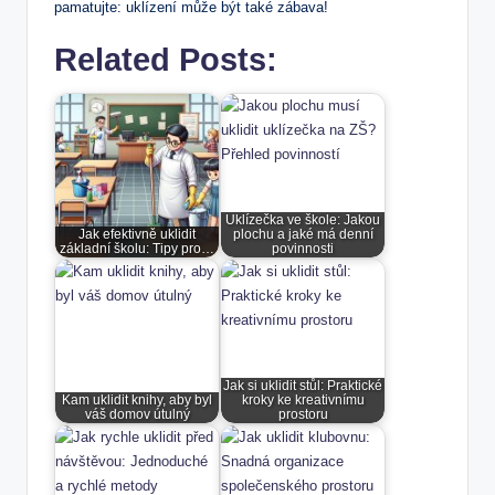
pamatujte: uklízení může být také zábava!
Related Posts:
Uklízečka ve škole: Jakou
Jak efektivně uklidit
plochu a jaké má denní
základní školu: Tipy pro…
povinnosti
Jak si uklidit stůl: Praktické
Kam uklidit knihy, aby byl
kroky ke kreativnímu
váš domov útulný
prostoru