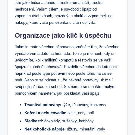
jste jako Indiana Jones – trošku romantičtí, trošku
neohrožení. Vaším cílem je osvobodit špajz od
zapomenutých zásob, prázdných obalů a vzpomínek na
nákupy, které vaše peněženka určitě nepřivítá.
Organizace jako klíč k úspěchu
Jakmile máte všechno připraveno, začněte tím, že všechno
vyndáte ven a dáte na hromadu. Tohle je moment, kdy si
uvědomíte, kolik miliónů kompotů a těstovin se ve vaší
špajzu skutečně schovává. Rozdělte všechno do kategorií –
například podle typu potravin nebo podle toho, na co se
hodí. Nebojte se přiznat si, že některé potraviny už mají
svůj nejlepší čas za sebou. Seznamte se s naším malým
pomocníkem námětem, jak poskládat vaši špajz:
Trvanlivé potraviny:
rýže, těstoviny, konzervy
Koření a ochucovadla:
oleje, octy, solí
Sladkosti:
čokolády, sušenky, bonbóny
Nealkoholické nápoje:
džusy, minerální vody