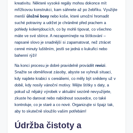
kreativitu. Některé vysoké regály mohou dokonce mít
mřížkovou konstrukci, kam sáhnete až po žebříku. Využijte
menší
úložné boxy
nebo koše, které umožní hromadit
suché potraviny a udržet je chráněné před prachem a
pohledy kolemjdoucích, co by mohli tipovat, co všechno
máte ve své sbírce. A nezapomínejte na štítkování –
napsané slovo je snadnější si zapamatovat, než ztrácet
cenné minuty luštěním, jestli se jedná o kukuřici nebo
bahenní rýži!
Na konci procesu je dobré pravidelně provádět
revizi
.
Snažte se obměňovat zásoby, abyste se vyhnuli situaci,
kdy najdete krabici s cereáliemi, co měly být snědeny už v
době, kdy nosily vánoční motivy. Mějte štítky s daty, a
pokud už nějaký výrobek v aktuální sezóně nevyužijete,
zkuste ho darovat nebo nabídnout sousedce, co také
kontroluje, co je staré a co nové. Organizujte si špajz tak,
aby to skutečně sloužilo vašim potřebám!
Údržba čistoty a