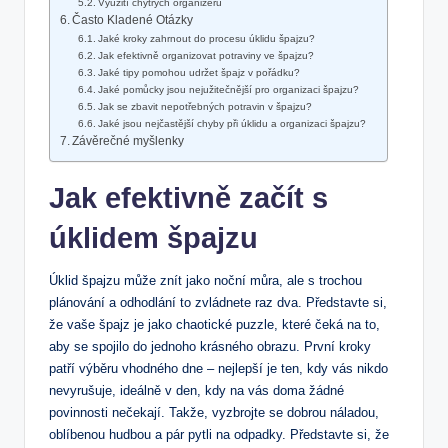
Využití chytrých organizérů
Často Kladené Otázky
Jaké kroky zahrnout do procesu úklidu špajzu?
Jak efektivně organizovat potraviny ve špajzu?
Jaké tipy pomohou udržet špajz v pořádku?
Jaké pomůcky jsou nejužitečnější pro organizaci špajzu?
Jak se zbavit nepotřebných potravin v špajzu?
Jaké jsou nejčastější chyby při úklidu a organizaci špajzu?
Závěrečné myšlenky
Jak efektivně začít s
úklidem špajzu
Úklid špajzu může znít jako noční můra, ale s trochou
plánování a odhodlání to zvládnete raz dva. Představte si,
že vaše špajz je jako chaotické puzzle, které čeká na to,
aby se spojilo do jednoho krásného obrazu. První kroky
patří výběru vhodného dne – nejlepší je ten, kdy vás nikdo
nevyrušuje, ideálně v den, kdy na vás doma žádné
povinnosti nečekají. Takže, vyzbrojte se dobrou náladou,
oblíbenou hudbou a pár pytli na odpadky. Představte si, že